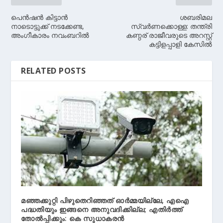
പെന്‍ഷന്‍ കിട്ടാന്‍
ശബരിമല
നാടൊട്ടുക്ക് നടക്കേണ്ട,
സ്വർണക്കൊള്ള: തന്ത്രി
അംഗീകാരം നവംബറില്‍
കണ്ഠര് രാജീവരുടെ അറസ്റ്റ്
കട്ടിളപ്പാളി കേസിൽ
RELATED POSTS
മഞ്ഞക്കുറ്റി പിഴുതെറിഞ്ഞത് ഓർമ്മയില്ലേ, എഐ
പദ്ധതിയും ഇങ്ങനെ അനുവദിക്കില്ല; എതിർത്ത്
തോൽപ്പിക്കും: കെ സുധാകരൻ