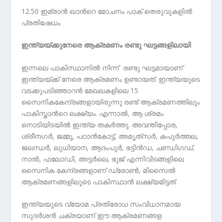
12.50 ഇമ്രാൻ ഖാന്‍റെ മോചനം പാക് തെരുവുകളിൽ
പ്രതിഷേധം
ഇന്ത്യയ്ക്കുനേരെ ആക്രമണം രണ്ടു ഘട്ടങ്ങളിലായി
ഇന്നലെ പാകിസ്ഥാനിൽ നിന്ന് രണ്ടു ഘട്ടമായാണ്
ഇന്ത്യയ്ക്ക് നേരെ ആക്രമണം ഉണ്ടായത്. ഇന്ത്യയുടെ
വടക്കുപടിഞ്ഞാറൻ മേഖലകളിലെ 15
സൈനികകേന്ദ്രങ്ങളായിരുന്നു രണ്ട് ആക്രമണത്തിലും
പാകിസ്താന്‍റെ ലക്ഷ്യം. എന്നാൽ, ആ ശ്രമം
നൊടിയിടയിൽ ഇന്ത്യ തകർത്തു. അവന്തിപ്പോര,
ശ്രീനഗർ, ജമ്മു, പഠാൻകോട്ട്, അമൃത്‌സർ, കപുർത്തല,
ജലന്ധർ, ലുധിയാന, ആദംപുർ, ഭട്ടിൻഡ, ചണ്ഡിഗഡ്,
നാൽ, ഫലോഡി, അട്ടർലെ, ഭുജ് എന്നിവിടങ്ങളിലെ
സൈനിക കേന്ദ്രങ്ങളാണ് ഡ്രോൺ, മിസൈൽ
ആക്രമണങ്ങളിലൂടെ പാകിസ്ഥാൻ ലക്ഷ്യമിട്ടത്.
ഇന്ത്യയുടെ വ്യോമ പ്രതിരോധ സംവിധാനമായ
സുദർശൻ ചക്രയാണ് ഈ ആക്രമണങ്ങള