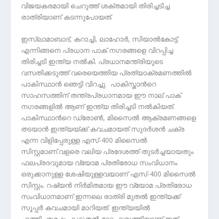
വിജയകരമായി ചെറുത്ത് ശക്തമായി തിരിച്ചടിച്ച
രാത്രിയാണ് കടന്നുപോയത്.
ഇസ്ലാമാബാദ്, കറാച്ചി, ലാഹോർ, സിയാൽകോട്ട്
എന്നിങ്ങനെ പ്രധാന പാക് നഗരങ്ങളെ വിറപ്പിച്ച
തിരിച്ചടി ഇന്ത്യ നൽകി. പ്രധാനമന്ത്രിയുടെ
വസതിക്കടുത്ത് വരെയെത്തിയ പ്രത്യാക്രമണത്തിൽ
പാകിസ്ഥാൻ ഞെട്ടി വിറച്ചു. പാകിസ്താന്‍റെ
സാഹസത്തിന് തന്ത്രപ്രധാനമായ ഈ നാല് പാക്
നഗരങ്ങളിൽ ആണ് ഇന്ത്യ തിരിച്ചടി നൽകിയത്.
പാകിസ്ഥാന്‍റെ ഡ്രോണ്‍, മിസൈൽ ആക്രമണങ്ങളെ
തടയാൻ ഇന്ത്യയ്ക്ക് കവചമായത് സുദര്‍ശൻ ചക്ര
എന്ന വിളിപ്പേരുള്ള എസ്-400 മിസൈൽ
സിസ്റ്റമാണ്.വളരെ വലിയ പ്രദേശത്ത് തുടര്‍ച്ചയായതും
ഫലപ്രദവുമായ വ്യോമ പ്രതിരോധ സംവിധാനം
ഒരുക്കാനുള്ള ശേഷിയുള്ളവയാണ് എസ്-400 മിസൈൽ
സിസ്റ്റം. റഷ്യൻ നിര്‍മിതമായ ഈ വ്യോമ പ്രതിരോധ
സംവിധാനമാണ് ഇന്നലെ രാത്രി മുതൽ ഇന്ത്യക്ക്
സൂപ്പര്‍ കവചമായി മാറിയത്. ഇന്ത്യയിൽ
എത്തിച്ചശേഷം കൂടുതൽ മാറ്റം വരുത്തിയാണ് ഇത്