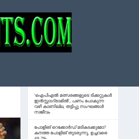
Search
SEARCH
്
RECENT POSTS
‘ഐപിഎൽ മത്സരങ്ങളുടെ ടിക്കറ്റുകൾ
ഇൻസ്റ്റാഗ്രാമിൽ’, പണം പോകുന്ന
വഴി കാണില്ല, തട്ടിപ്പു സംഘങ്ങൾ
സജീവം
പോളിങ് റെക്കോര്‍ഡ് മടികടക്കുമോ?
കനത്ത പോളിങ് തുടരുന്നു, ഉച്ചവരെ
49.7%