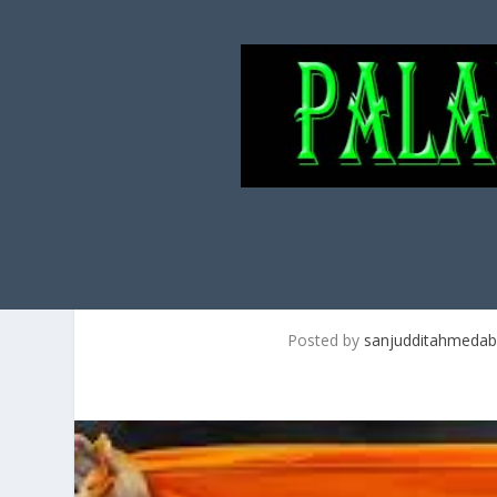
നീരജ് വീണ്ടും മിടുക്ക് ക
പിന്നാലെ താര
Posted by
sanjudditahmeda