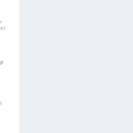
ണ
.97
ളി
.