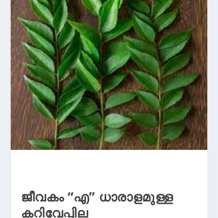
ജീവകം “എ” ധാരാളമുള്ള
കറിവേപ്പില